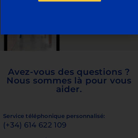
Avez-vous des questions ?
Nous sommes là pour vous
aider.
Service téléphonique personnalisé:
(+34) 614 622 109