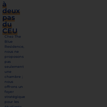
à
deux
pas
du
CEU
Chez The
Blue
Residence,
nous ne
proposons
pas
seulement
une
chambre ;
nous
offrons un
foyer
stratégique
pour les
étudiants