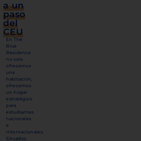
a un
paso
del
CEU
En The
Blue
Residence
no solo
ofrecemos
una
habitación,
ofrecemos
un hogar
estratégico
para
estudiantes
nacionales
e
internacionales.
Situados