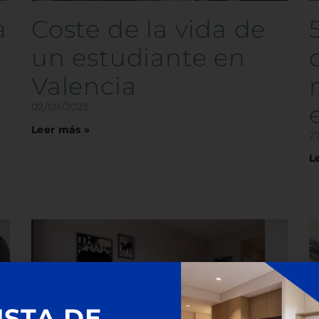
a
Coste de la vida de
un estudiante en
Valencia
02/09/2025
Leer más »
2
L
ISTA DE