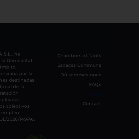
 S.L.
, ha
Chambres et Tarifs
la Generalitat
Espaces Communs
 ámbito
lenciana por la
Où sommes-nous
nes destinadas
FAQs
orial de la
ratación
Blog
mpleadas
Contact
s colectivos
el empleo
L/2026/149/46.