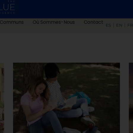
 Communs
Où Sommes-Nous
Contact
ES
EN
F